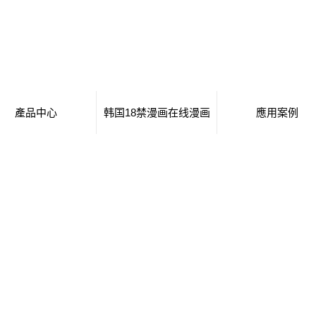
產品中心
韩国18禁漫画在线漫画
應用案例
移動廁所
日本工番囗番全彩本子
移動廁所
治安崗亭
行業新聞
治安崗亭
大波浪衛生間
技術知識
大波浪衛生間
集裝箱衛生間
集裝箱衛生間
創意集裝箱
創意集裝箱