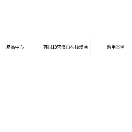
產品中心
韩国18禁漫画在线漫画
應用案例
移動廁所
日本工番囗番全彩本子
移動廁所
治安崗亭
行業新聞
治安崗亭
大波浪衛生間
技術知識
大波浪衛生間
集裝箱衛生間
集裝箱衛生間
創意集裝箱
創意集裝箱