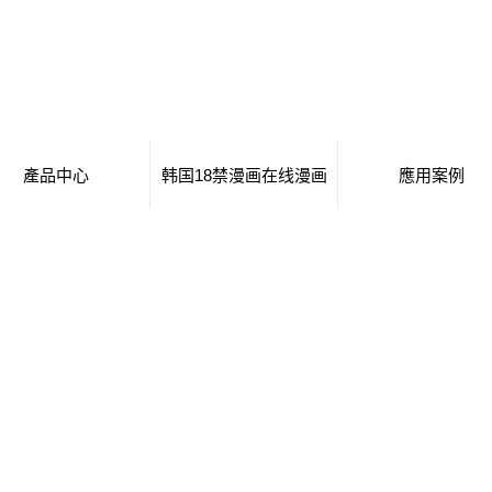
產品中心
韩国18禁漫画在线漫画
應用案例
移動廁所
日本工番囗番全彩本子
移動廁所
治安崗亭
行業新聞
治安崗亭
大波浪衛生間
技術知識
大波浪衛生間
集裝箱衛生間
集裝箱衛生間
創意集裝箱
創意集裝箱