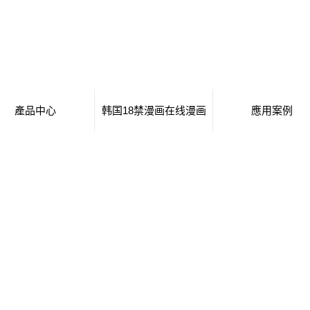
產品中心
韩国18禁漫画在线漫画
應用案例
移動廁所
日本工番囗番全彩本子
移動廁所
治安崗亭
行業新聞
治安崗亭
大波浪衛生間
技術知識
大波浪衛生間
集裝箱衛生間
集裝箱衛生間
創意集裝箱
創意集裝箱