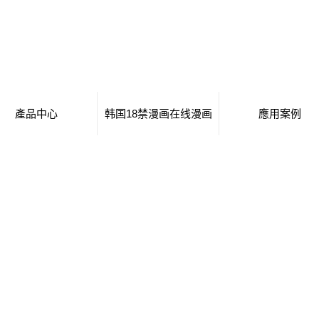
產品中心
韩国18禁漫画在线漫画
應用案例
移動廁所
日本工番囗番全彩本子
移動廁所
治安崗亭
行業新聞
治安崗亭
大波浪衛生間
技術知識
大波浪衛生間
集裝箱衛生間
集裝箱衛生間
創意集裝箱
創意集裝箱