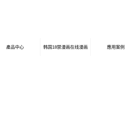
產品中心
韩国18禁漫画在线漫画
應用案例
移動廁所
日本工番囗番全彩本子
移動廁所
治安崗亭
行業新聞
治安崗亭
大波浪衛生間
技術知識
大波浪衛生間
集裝箱衛生間
集裝箱衛生間
創意集裝箱
創意集裝箱