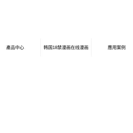
產品中心
韩国18禁漫画在线漫画
應用案例
移動廁所
日本工番囗番全彩本子
移動廁所
治安崗亭
行業新聞
治安崗亭
大波浪衛生間
技術知識
大波浪衛生間
集裝箱衛生間
集裝箱衛生間
創意集裝箱
創意集裝箱