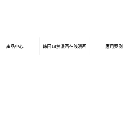
產品中心
韩国18禁漫画在线漫画
應用案例
移動廁所
日本工番囗番全彩本子
移動廁所
治安崗亭
行業新聞
治安崗亭
大波浪衛生間
技術知識
大波浪衛生間
集裝箱衛生間
集裝箱衛生間
創意集裝箱
創意集裝箱