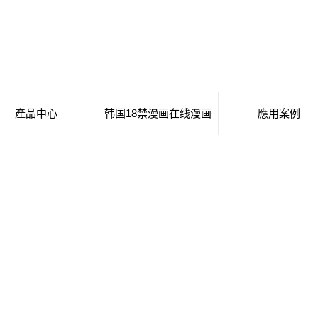
產品中心
韩国18禁漫画在线漫画
應用案例
移動廁所
日本工番囗番全彩本子
移動廁所
治安崗亭
行業新聞
治安崗亭
大波浪衛生間
技術知識
大波浪衛生間
集裝箱衛生間
集裝箱衛生間
創意集裝箱
創意集裝箱