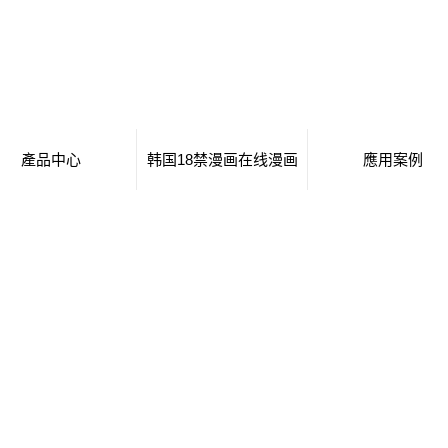
產品中心
韩国18禁漫画在线漫画
應用案例
移動廁所
日本工番囗番全彩本子
移動廁所
治安崗亭
行業新聞
治安崗亭
大波浪衛生間
技術知識
大波浪衛生間
集裝箱衛生間
集裝箱衛生間
創意集裝箱
創意集裝箱