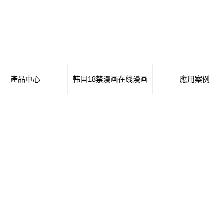
產品中心
韩国18禁漫画在线漫画
應用案例
呼倫貝爾移動廁所
日本工番囗番全彩本子
移動廁所
呼倫貝爾治安崗亭
行業新聞
治安崗亭
倫貝爾大波浪衛生間
技術知識
大波浪衛生間
倫貝爾集裝箱衛生間
集裝箱衛生間
倫貝爾創意集裝箱
創意集裝箱