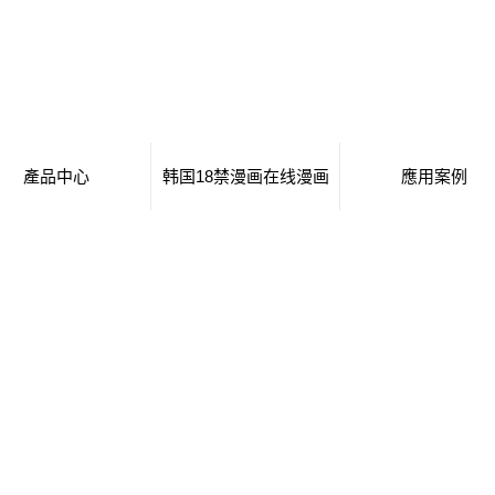
產品中心
韩国18禁漫画在线漫画
應用案例
黃山移動廁所
日本工番囗番全彩本子
移動廁所
黃山治安崗亭
行業新聞
治安崗亭
黃山大波浪衛生間
技術知識
大波浪衛生間
黃山集裝箱衛生間
集裝箱衛生間
黃山創意集裝箱
創意集裝箱