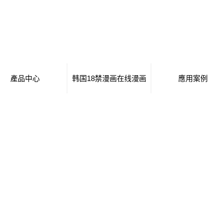
產品中心
韩国18禁漫画在线漫画
應用案例
黑河移動廁所
日本工番囗番全彩本子
移動廁所
黑河治安崗亭
行業新聞
治安崗亭
黑河大波浪衛生間
技術知識
大波浪衛生間
黑河集裝箱衛生間
集裝箱衛生間
黑河創意集裝箱
創意集裝箱