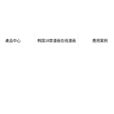
產品中心
韩国18禁漫画在线漫画
應用案例
鶴崗移動廁所
日本工番囗番全彩本子
移動廁所
鶴崗治安崗亭
行業新聞
治安崗亭
鶴崗大波浪衛生間
技術知識
大波浪衛生間
鶴崗集裝箱衛生間
集裝箱衛生間
鶴崗創意集裝箱
創意集裝箱