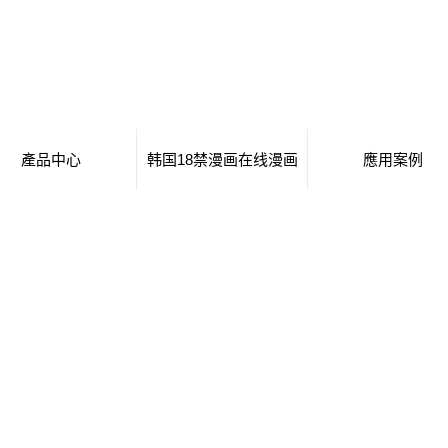
產品中心
韩国18禁漫画在线漫画
應用案例
河北 移動廁所
日本工番囗番全彩本子
移動廁所
河北 治安崗亭
行業新聞
治安崗亭
河北 大波浪衛生間
技術知識
大波浪衛生間
河北 集裝箱衛生間
集裝箱衛生間
河北 創意集裝箱
創意集裝箱