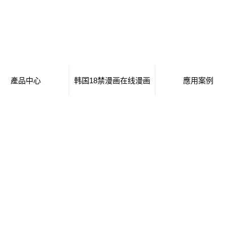
產品中心
韩国18禁漫画在线漫画
應用案例
海口移動廁所
日本工番囗番全彩本子
移動廁所
海口治安崗亭
行業新聞
治安崗亭
海口大波浪衛生間
技術知識
大波浪衛生間
海口集裝箱衛生間
集裝箱衛生間
海口創意集裝箱
創意集裝箱