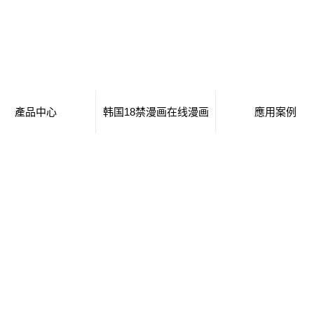
產品中心
韩国18禁漫画在线漫画
應用案例
貴州 移動廁所
日本工番囗番全彩本子
移動廁所
貴州 治安崗亭
行業新聞
治安崗亭
貴州 大波浪衛生間
技術知識
大波浪衛生間
貴州 集裝箱衛生間
集裝箱衛生間
貴州 創意集裝箱
創意集裝箱