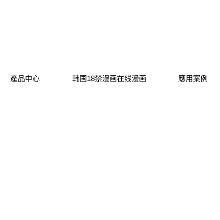
產品中心
韩国18禁漫画在线漫画
應用案例
廣安移動廁所
日本工番囗番全彩本子
移動廁所
廣安治安崗亭
行業新聞
治安崗亭
廣安大波浪衛生間
技術知識
大波浪衛生間
廣安集裝箱衛生間
集裝箱衛生間
廣安創意集裝箱
創意集裝箱