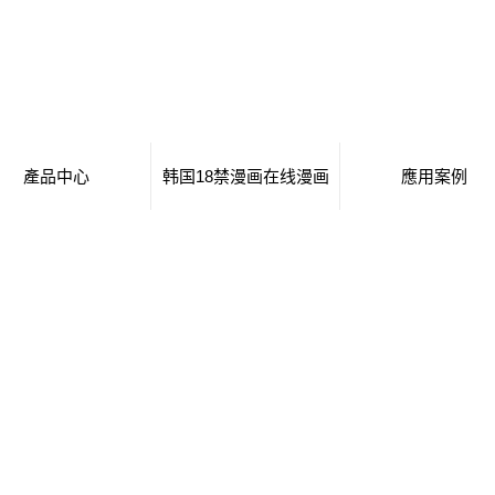
產品中心
韩国18禁漫画在线漫画
應用案例
阜陽移動廁所
日本工番囗番全彩本子
移動廁所
阜陽治安崗亭
行業新聞
治安崗亭
阜陽大波浪衛生間
技術知識
大波浪衛生間
阜陽集裝箱衛生間
集裝箱衛生間
阜陽創意集裝箱
創意集裝箱