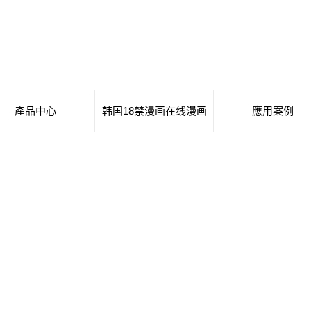
產品中心
韩国18禁漫画在线漫画
應用案例
東營移動廁所
日本工番囗番全彩本子
移動廁所
東營治安崗亭
行業新聞
治安崗亭
東營大波浪衛生間
技術知識
大波浪衛生間
東營集裝箱衛生間
集裝箱衛生間
東營創意集裝箱
創意集裝箱