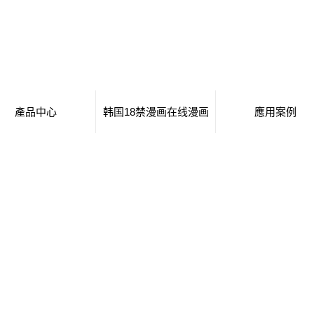
產品中心
韩国18禁漫画在线漫画
應用案例
東方移動廁所
日本工番囗番全彩本子
移動廁所
東方治安崗亭
行業新聞
治安崗亭
東方大波浪衛生間
技術知識
大波浪衛生間
東方集裝箱衛生間
集裝箱衛生間
東方創意集裝箱
創意集裝箱