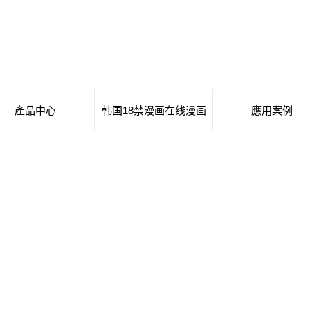
產品中心
韩国18禁漫画在线漫画
應用案例
潮州移動廁所
日本工番囗番全彩本子
移動廁所
潮州治安崗亭
行業新聞
治安崗亭
潮州大波浪衛生間
技術知識
大波浪衛生間
潮州集裝箱衛生間
集裝箱衛生間
潮州創意集裝箱
創意集裝箱