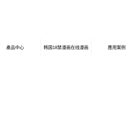
產品中心
韩国18禁漫画在线漫画
應用案例
常州移動廁所
日本工番囗番全彩本子
移動廁所
常州治安崗亭
行業新聞
治安崗亭
常州大波浪衛生間
技術知識
大波浪衛生間
常州集裝箱衛生間
集裝箱衛生間
常州創意集裝箱
創意集裝箱