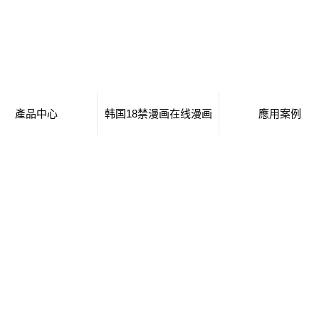
產品中心
韩国18禁漫画在线漫画
應用案例
長沙移動廁所
日本工番囗番全彩本子
移動廁所
長沙治安崗亭
行業新聞
治安崗亭
長沙大波浪衛生間
技術知識
大波浪衛生間
長沙集裝箱衛生間
集裝箱衛生間
長沙創意集裝箱
創意集裝箱