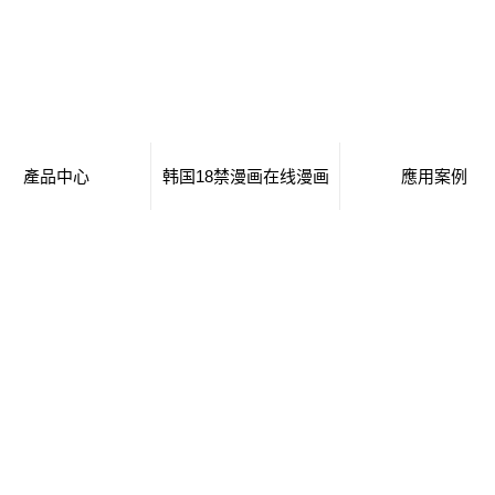
產品中心
韩国18禁漫画在线漫画
應用案例
黎族自治縣移動廁所
日本工番囗番全彩本子
移動廁所
黎族自治縣治安崗亭
行業新聞
治安崗亭
黎族自治縣大波浪衛
技術知識
大波浪衛生間
黎族自治縣集裝箱衛
生間
集裝箱衛生間
黎族自治縣創意集裝
生間
創意集裝箱
箱