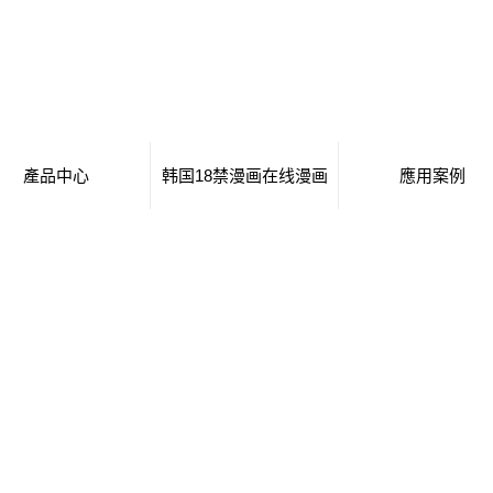
產品中心
韩国18禁漫画在线漫画
應用案例
常德移動廁所
日本工番囗番全彩本子
移動廁所
常德治安崗亭
行業新聞
治安崗亭
常德大波浪衛生間
技術知識
大波浪衛生間
常德集裝箱衛生間
集裝箱衛生間
常德創意集裝箱
創意集裝箱