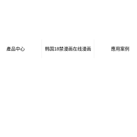
產品中心
韩国18禁漫画在线漫画
應用案例
移動廁所
日本工番囗番全彩本子
移動廁所
治安崗亭
行業新聞
治安崗亭
大波浪衛生間
技術知識
大波浪衛生間
集裝箱衛生間
集裝箱衛生間
創意集裝箱
創意集裝箱