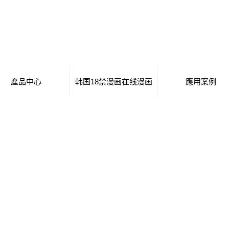
產品中心
韩国18禁漫画在线漫画
應用案例
移動廁所
日本工番囗番全彩本子
移動廁所
治安崗亭
行業新聞
治安崗亭
大波浪衛生間
技術知識
大波浪衛生間
集裝箱衛生間
集裝箱衛生間
創意集裝箱
創意集裝箱