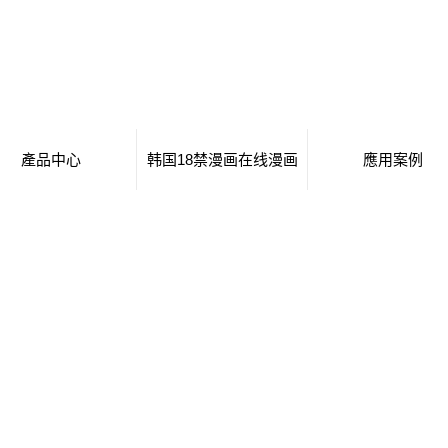
產品中心
韩国18禁漫画在线漫画
應用案例
移動廁所
日本工番囗番全彩本子
移動廁所
治安崗亭
行業新聞
治安崗亭
大波浪衛生間
技術知識
大波浪衛生間
集裝箱衛生間
集裝箱衛生間
創意集裝箱
創意集裝箱