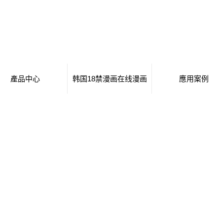
產品中心
韩国18禁漫画在线漫画
應用案例
移動廁所
日本工番囗番全彩本子
移動廁所
治安崗亭
行業新聞
治安崗亭
大波浪衛生間
技術知識
大波浪衛生間
集裝箱衛生間
集裝箱衛生間
創意集裝箱
創意集裝箱