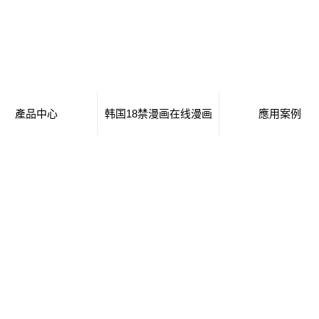
產品中心
韩国18禁漫画在线漫画
應用案例
移動廁所
日本工番囗番全彩本子
移動廁所
治安崗亭
行業新聞
治安崗亭
大波浪衛生間
技術知識
大波浪衛生間
集裝箱衛生間
集裝箱衛生間
創意集裝箱
創意集裝箱