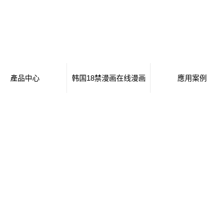
產品中心
韩国18禁漫画在线漫画
應用案例
移動廁所
日本工番囗番全彩本子
移動廁所
治安崗亭
行業新聞
治安崗亭
大波浪衛生間
技術知識
大波浪衛生間
集裝箱衛生間
集裝箱衛生間
創意集裝箱
創意集裝箱