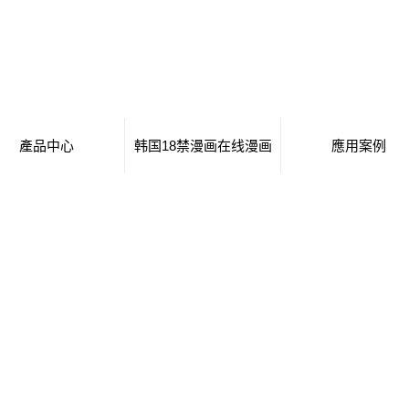
產品中心
韩国18禁漫画在线漫画
應用案例
移動廁所
日本工番囗番全彩本子
移動廁所
治安崗亭
行業新聞
治安崗亭
大波浪衛生間
技術知識
大波浪衛生間
集裝箱衛生間
集裝箱衛生間
創意集裝箱
創意集裝箱