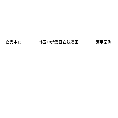
產品中心
韩国18禁漫画在线漫画
應用案例
移動廁所
日本工番囗番全彩本子
移動廁所
治安崗亭
行業新聞
治安崗亭
大波浪衛生間
技術知識
大波浪衛生間
集裝箱衛生間
集裝箱衛生間
創意集裝箱
創意集裝箱