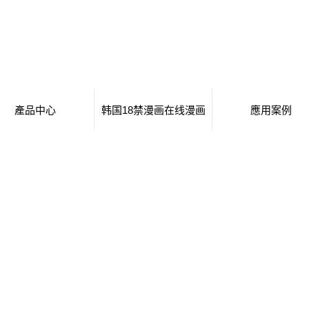
產品中心
韩国18禁漫画在线漫画
應用案例
移動廁所
日本工番囗番全彩本子
移動廁所
治安崗亭
行業新聞
治安崗亭
大波浪衛生間
技術知識
大波浪衛生間
集裝箱衛生間
集裝箱衛生間
創意集裝箱
創意集裝箱