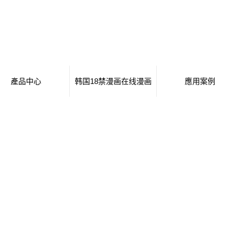
產品中心
韩国18禁漫画在线漫画
應用案例
移動廁所
日本工番囗番全彩本子
移動廁所
治安崗亭
行業新聞
治安崗亭
大波浪衛生間
技術知識
大波浪衛生間
集裝箱衛生間
集裝箱衛生間
創意集裝箱
創意集裝箱