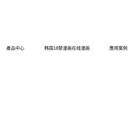
產品中心
韩国18禁漫画在线漫画
應用案例
包頭移動廁所
日本工番囗番全彩本子
移動廁所
包頭治安崗亭
行業新聞
治安崗亭
包頭大波浪衛生間
技術知識
大波浪衛生間
包頭集裝箱衛生間
集裝箱衛生間
包頭創意集裝箱
創意集裝箱