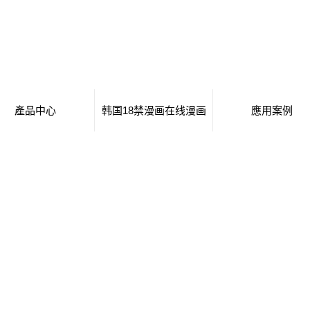
產品中心
韩国18禁漫画在线漫画
應用案例
黎族苗族自治縣移動
日本工番囗番全彩本子
移動廁所
黎族苗族自治縣治安
廁所
行業新聞
治安崗亭
黎族苗族自治縣大波
崗亭
技術知識
大波浪衛生間
黎族苗族自治縣集裝
浪衛生間
集裝箱衛生間
黎族苗族自治縣創意
箱衛生間
創意集裝箱
集裝箱