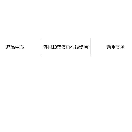
產品中心
韩国18禁漫画在线漫画
應用案例
寶雞移動廁所
日本工番囗番全彩本子
移動廁所
寶雞治安崗亭
行業新聞
治安崗亭
寶雞大波浪衛生間
技術知識
大波浪衛生間
寶雞集裝箱衛生間
集裝箱衛生間
寶雞創意集裝箱
創意集裝箱