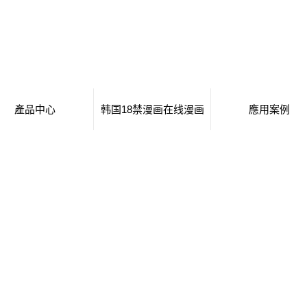
產品中心
韩国18禁漫画在线漫画
應用案例
白城移動廁所
日本工番囗番全彩本子
移動廁所
白城治安崗亭
行業新聞
治安崗亭
白城大波浪衛生間
技術知識
大波浪衛生間
白城集裝箱衛生間
集裝箱衛生間
白城創意集裝箱
創意集裝箱