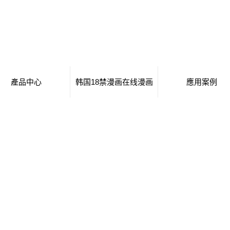
產品中心
韩国18禁漫画在线漫画
應用案例
移動廁所
日本工番囗番全彩本子
移動廁所
治安崗亭
行業新聞
治安崗亭
大波浪衛生間
技術知識
大波浪衛生間
集裝箱衛生間
集裝箱衛生間
創意集裝箱
創意集裝箱