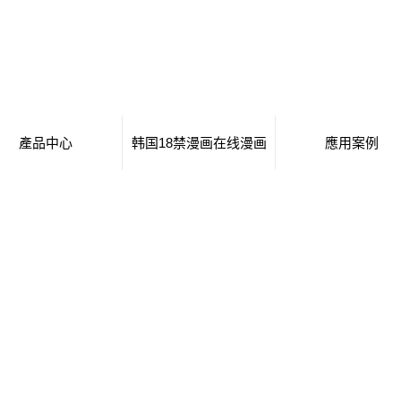
產品中心
韩国18禁漫画在线漫画
應用案例
移動廁所
日本工番囗番全彩本子
移動廁所
治安崗亭
行業新聞
治安崗亭
大波浪衛生間
技術知識
大波浪衛生間
集裝箱衛生間
集裝箱衛生間
創意集裝箱
創意集裝箱