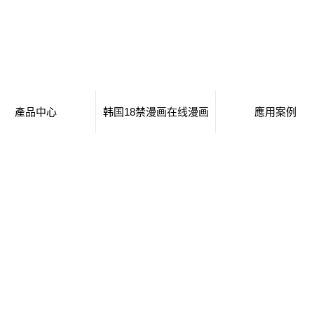
產品中心
韩国18禁漫画在线漫画
應用案例
移動廁所
日本工番囗番全彩本子
移動廁所
治安崗亭
行業新聞
治安崗亭
大波浪衛生間
技術知識
大波浪衛生間
集裝箱衛生間
集裝箱衛生間
創意集裝箱
創意集裝箱