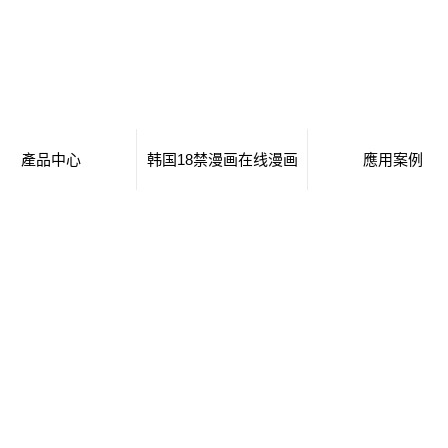
產品中心
韩国18禁漫画在线漫画
應用案例
移動廁所
日本工番囗番全彩本子
移動廁所
治安崗亭
行業新聞
治安崗亭
大波浪衛生間
技術知識
大波浪衛生間
集裝箱衛生間
集裝箱衛生間
創意集裝箱
創意集裝箱