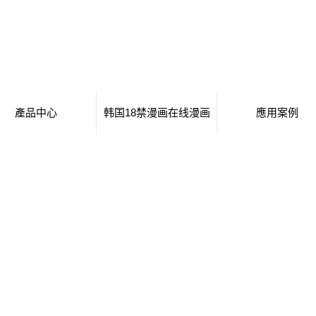
產品中心
韩国18禁漫画在线漫画
應用案例
移動廁所
日本工番囗番全彩本子
移動廁所
治安崗亭
行業新聞
治安崗亭
大波浪衛生間
技術知識
大波浪衛生間
集裝箱衛生間
集裝箱衛生間
創意集裝箱
創意集裝箱