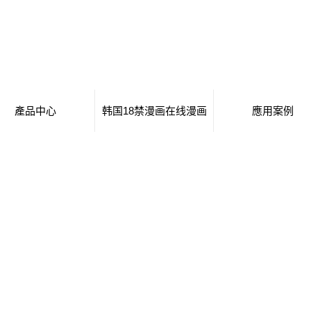
產品中心
韩国18禁漫画在线漫画
應用案例
移動廁所
日本工番囗番全彩本子
移動廁所
治安崗亭
行業新聞
治安崗亭
大波浪衛生間
技術知識
大波浪衛生間
集裝箱衛生間
集裝箱衛生間
創意集裝箱
創意集裝箱